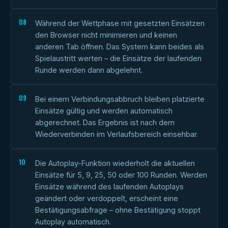
Während der Wettphase mit gesetzten Einsätzen
den Browser nicht minimieren und keinen
anderen Tab öffnen. Das System kann beides als
Spielaustritt werten – die Einsätze der laufenden
Runde werden dann abgelehnt.
Bei einem Verbindungsabbruch bleiben platzierte
Einsätze gültig und werden automatisch
abgerechnet. Das Ergebnis ist nach dem
Wiederverbinden im Verlaufsbereich einsehbar.
Die Autoplay-Funktion wiederholt die aktuellen
Einsätze für 5, 9, 25, 50 oder 100 Runden. Werden
Einsätze während des laufenden Autoplays
geändert oder verdoppelt, erscheint eine
Bestätigungsabfrage – ohne Bestätigung stoppt
Autoplay automatisch.