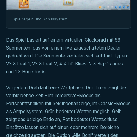
Spielregeln und Bonussystem
Das Spiel basiert auf einem virtuellen Glücksrad mit 53
Segmenten, das von einem live zugeschalteten Dealer
gedreht wird. Die Segmente verteilen sich auf fünf Typen:
23 × Leaf 1, 23 × Leaf 2, 4 × Lil' Blues, 2 × Big Oranges
und 1 × Huge Reds.
Vor jedem Dreh läuft eine Wettphase. Der Timer zeigt die
verbleibende Zeit – im Immersive-Modus als
Fortschrittsbalken mit Sekundenanzeige, im Classic-Modus
als Ampelsystem: Grün bedeutet Wetten möglich, Gelb
zeigt das baldige Ende an, Rot bedeutet Wettschluss.
Einsätze lassen sich auf einen oder mehrere Bereiche
gleichzeitig setzen. Die Option „Alle Boni" verteilt den