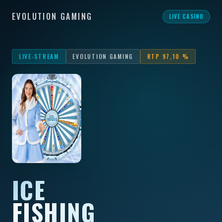
EVOLUTION GAMING
LIVE CASINO
LIVE-STREAM
EVOLUTION GAMING
RTP 97,10 %
ICE
FISHING