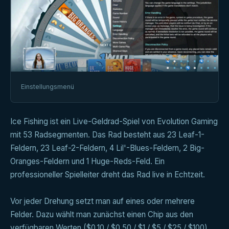
Einstellungsmenü
Ice Fishing ist ein Live-Geldrad-Spiel von Evolution Gaming
mit 53 Radsegmenten. Das Rad besteht aus 23 Leaf-1-
Feldern, 23 Leaf-2-Feldern, 4 Lil'-Blues-Feldern, 2 Big-
Oranges-Feldern und 1 Huge-Reds-Feld. Ein
professioneller Spielleiter dreht das Rad live in Echtzeit.
Vor jeder Drehung setzt man auf eines oder mehrere
Felder. Dazu wählt man zunächst einen Chip aus den
verfügbaren Werten ($0,10 / $0,50 / $1 / $5 / $25 / $100)