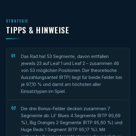
STRATEGIE
TIPPS & HINWEISE
Das Rad hat 53 Segmente, davon entfallen
jeweils 23 auf Leaf 1 und Leaf 2 – zusammen 46
von 53 möglichen Positionen. Der theoretische
Auszahlungsanteil (RTP) liegt für beide Felder bei
je 97,10 % und damit am höchsten aller
Einsatztypen im Spiel.
Die drei Bonus-Felder decken zusammen 7
Segmente ab: Lil' Blues 4 Segmente (RTP 95,69
%), Big Oranges 2 Segmente (RTP 95,60 %) und
Huge Reds 1 Segment (RTP 95,17 %). Mit