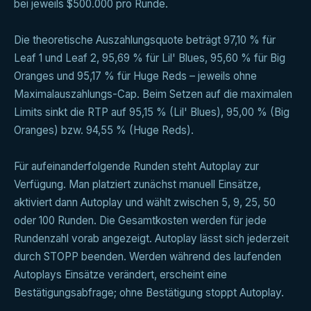
bei jeweils $500.000 pro Runde.
Die theoretische Auszahlungsquote beträgt 97,10 % für
Leaf 1 und Leaf 2, 95,69 % für Lil' Blues, 95,60 % für Big
Oranges und 95,17 % für Huge Reds – jeweils ohne
Maximalauszahlungs-Cap. Beim Setzen auf die maximalen
Limits sinkt die RTP auf 95,15 % (Lil' Blues), 95,00 % (Big
Oranges) bzw. 94,55 % (Huge Reds).
Für aufeinanderfolgende Runden steht Autoplay zur
Verfügung. Man platziert zunächst manuell Einsätze,
aktiviert dann Autoplay und wählt zwischen 5, 9, 25, 50
oder 100 Runden. Die Gesamtkosten werden für jede
Rundenzahl vorab angezeigt. Autoplay lässt sich jederzeit
durch STOPP beenden. Werden während des laufenden
Autoplays Einsätze verändert, erscheint eine
Bestätigungsabfrage; ohne Bestätigung stoppt Autoplay.