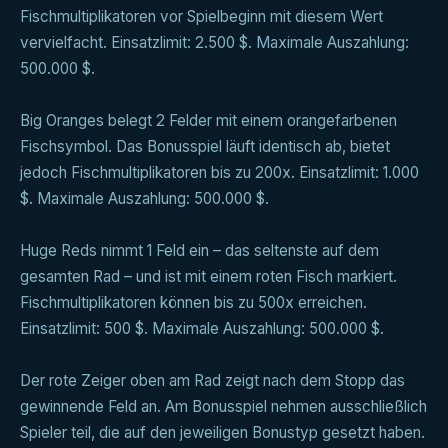
Fischmultiplikatoren vor Spielbeginn mit diesem Wert
vervielfacht. Einsatzlimit: 2.500 $. Maximale Auszahlung:
500.000 $.
Big Oranges belegt 2 Felder mit einem orangefarbenen
Fischsymbol. Das Bonusspiel läuft identisch ab, bietet
jedoch Fischmultiplikatoren bis zu 200x. Einsatzlimit: 1.000
$. Maximale Auszahlung: 500.000 $.
Huge Reds nimmt 1 Feld ein – das seltenste auf dem
gesamten Rad – und ist mit einem roten Fisch markiert.
Fischmultiplikatoren können bis zu 500x erreichen.
Einsatzlimit: 500 $. Maximale Auszahlung: 500.000 $.
Der rote Zeiger oben am Rad zeigt nach dem Stopp das
gewinnende Feld an. Am Bonusspiel nehmen ausschließlich
Spieler teil, die auf den jeweiligen Bonustyp gesetzt haben.