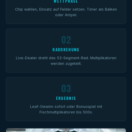
WETTPHASE
Chip wählen, Einsatz auf Felder setzen. Timer als Balken
oder Ampel.
02
RADDREHUNG
Live-Dealer dreht das 53-Segment-Rad. Multiplikatoren
werden zugeteilt.
03
ERGEBNIS
Leaf-Gewinn sofort oder Bonusspiel mit
Fischmultiplikatoren bis 500x.