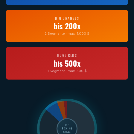
BIG ORANGES
bis 200x
2 Segmente · max. 1.000 $
HUGE REDS
bis 500x
1 Segment · max. 500 $
ICE
FISHING
53 SEG.