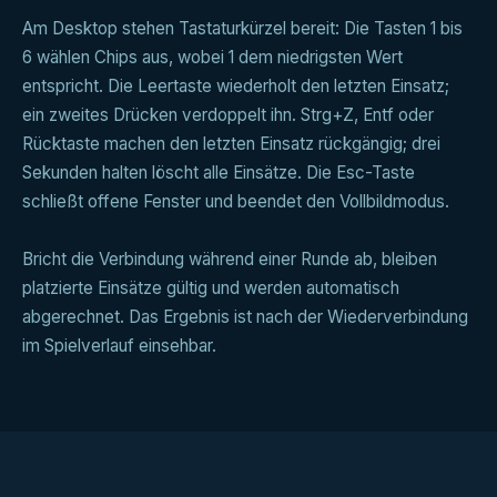
Am Desktop stehen Tastaturkürzel bereit: Die Tasten 1 bis
6 wählen Chips aus, wobei 1 dem niedrigsten Wert
entspricht. Die Leertaste wiederholt den letzten Einsatz;
ein zweites Drücken verdoppelt ihn. Strg+Z, Entf oder
Rücktaste machen den letzten Einsatz rückgängig; drei
Sekunden halten löscht alle Einsätze. Die Esc-Taste
schließt offene Fenster und beendet den Vollbildmodus.
Bricht die Verbindung während einer Runde ab, bleiben
platzierte Einsätze gültig und werden automatisch
abgerechnet. Das Ergebnis ist nach der Wiederverbindung
im Spielverlauf einsehbar.