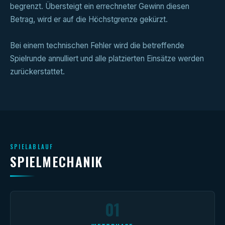
begrenzt. Übersteigt ein errechneter Gewinn diesen
Betrag, wird er auf die Höchstgrenze gekürzt.
Bei einem technischen Fehler wird die betreffende
Spielrunde annulliert und alle platzierten Einsätze werden
zurückerstattet.
SPIELABLAUF
SPIELMECHANIK
01