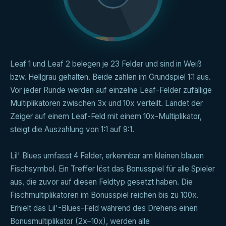
Leaf 1 und Leaf 2 belegen je 23 Felder und sind in Weiß
bzw. Hellgrau gehalten. Beide zahlen im Grundspiel 1:1 aus.
Vor jeder Runde werden auf einzelne Leaf-Felder zufällige
Multiplikatoren zwischen 3x und 10x verteilt. Landet der
Zeiger auf einem Leaf-Feld mit einem 10x-Multiplikator,
steigt die Auszahlung von 1:1 auf 9:1.
Lil' Blues umfasst 4 Felder, erkennbar am kleinen blauen
Fischsymbol. Ein Treffer löst das Bonusspiel für alle Spieler
aus, die zuvor auf diesen Feldtyp gesetzt haben. Die
Fischmultiplikatoren im Bonusspiel reichen bis zu 100x.
Erhielt das Lil'-Blues-Feld während des Drehens einen
Bonusmultiplikator (2x–10x), werden alle