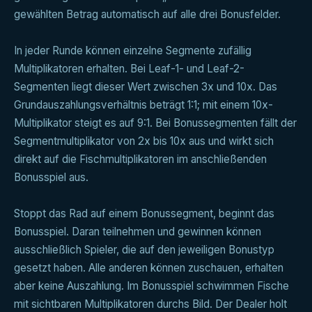
gewählten Betrag automatisch auf alle drei Bonusfelder.
In jeder Runde können einzelne Segmente zufällig
Multiplikatoren erhalten. Bei Leaf-1- und Leaf-2-
Segmenten liegt dieser Wert zwischen 3x und 10x. Das
Grundauszahlungsverhältnis beträgt 1:1; mit einem 10x-
Multiplikator steigt es auf 9:1. Bei Bonussegmenten fällt der
Segmentmultiplikator von 2x bis 10x aus und wirkt sich
direkt auf die Fischmultiplikatoren im anschließenden
Bonusspiel aus.
Stoppt das Rad auf einem Bonussegment, beginnt das
Bonusspiel. Daran teilnehmen und gewinnen können
ausschließlich Spieler, die auf den jeweiligen Bonustyp
gesetzt haben. Alle anderen können zuschauen, erhalten
aber keine Auszahlung. Im Bonusspiel schwimmen Fische
mit sichtbaren Multiplikatoren durchs Bild. Der Dealer holt