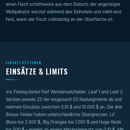
einen Fisch schrittweise aus dem Eisloch; der angezeigte
Multiplikator wächst während des Einholens und steht erst
fest, wenn der Fisch vollständig an der Oberfläche ist.
EINSATZOPTIONEN
EINSÄTZE & LIMITS
Ice Fishing bietet fünf Wetteinsatzfelder. Leaf 1 und Leaf 2
decken jeweils 23 der insgesamt 53 Radsegmente ab und
nehmen Einsätze zwischen 0,10 $ und 10.000 $ an. Die drei
Bonus-Felder haben unterschiedliche Obergrenzen: Lil'
Blues bis 2.500 $, Big Oranges bis 1.000 $ und Huge Reds
bis 500 $ – jeweils ab einem Mindesteinsatz von 0,10 $. Mit