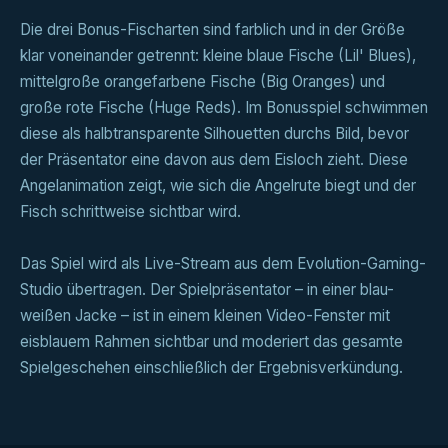
Die drei Bonus-Fischarten sind farblich und in der Größe
klar voneinander getrennt: kleine blaue Fische (Lil' Blues),
mittelgroße orangefarbene Fische (Big Oranges) und
große rote Fische (Huge Reds). Im Bonusspiel schwimmen
diese als halbtransparente Silhouetten durchs Bild, bevor
der Präsentator eine davon aus dem Eisloch zieht. Diese
Angelanimation zeigt, wie sich die Angelrute biegt und der
Fisch schrittweise sichtbar wird.
Das Spiel wird als Live-Stream aus dem Evolution-Gaming-
Studio übertragen. Der Spielpräsentator – in einer blau-
weißen Jacke – ist in einem kleinen Video-Fenster mit
eisblauem Rahmen sichtbar und moderiert das gesamte
Spielgeschehen einschließlich der Ergebnisverkündung.